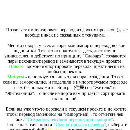
Позволяет импортировать перевод из других проектов (даже
вообще никак не связанных с текущим).
Честно говоря, у всех алгоритмов импорта переводов свои
недостатки. Тот что используется здесь, достаточно
универсален и действует по принципу "Словаря", создаются
пары исходник/перевод и заменяются в текущем проекте.
Плюсы
- можно импортировать переводы практически из
любых проектов.
Минусы
- используется лишь одна пара вхождения. То есть,
если вы заморочились и поделили в импортируемом переводе
всех бесполых жителей игры (住民) на "Житель" и
"Жительница". То после импорта вам придётся сортировать
их по новой.
Если вы уже что-то перевели в текущем проекте и не хотите,
чтобы перевод заменился на "импортный", то отметьте чек-
бокс
"Сохранять текущий перевод при импорте"
.
После нажатия кнопки
"Импортировать перевод"
, выберите
исполняемый файл
Game.exe
импортируемого проекта и