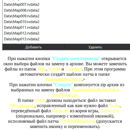
При нажатии кнопки
"Создать патч перевода"
открывается
окно выбора файлов на замену в архиве. Вы можете заменить
файлы из папок
Data
,
Sound
и
Graphics
. При этом программа
автоматически создаёт шаблон патча в папке
TranslateData/Patch
.>
При нажатии кнопки
"Создать"
компонуется zip архив из
выбранных на замену файлов
TranslateData/Patch/Patch
data/Trans.zip
В папке
Patch
должны находиться: файл заставки
Title.jpg(png)
, исправленный как вам нужно файл
Ini.ini
,
переведённый файл
Game.ini
из корня игры,
Game.exe
(опционально, например с изменённой иконкой),
исполняемый файл патча
VXAcePatcher.exe
(допускается
заменить иконку и переименовать).