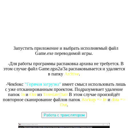
Запустить приложение и выбрать исполняемый файл
Game.exe переводимой игры.
-Для работы программы распаковка архива не требуется. В
этом случае файл Game.rgss2a/3a распаковывается и удаляется
в папку
Archive
.
-Чекбокс
"Горячая загрузка"
имеет смысл использовать лишь
с уже отсканированным проектом. Подразумевает удаление
папок
In
и
Out
из
TranslateData
В этом случае произойдёт
повторное сканирование файлов папок
Backup => In
и
data =>
Out
.
Работа с транслятором