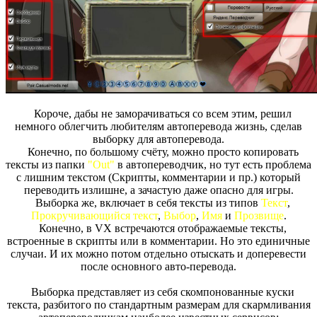
Короче, дабы не заморачиваться со всем этим, решил
немного облегчить любителям автоперевода жизнь, сделав
выборку для автоперевода.
Конечно, по большому счёту, можно просто копировать
тексты из папки
"Out"
в автопереводчик, но тут есть проблема
с лишним текстом (Скрипты, комментарии и пр.) который
переводить излишне, а зачастую даже опасно для игры.
Выборка же, включает в себя тексты из типов
Текст
,
Прокручивающийся текст
,
Выбор
,
Имя
и
Прозвище
.
Конечно, в VX встречаются отображаемые тексты,
встроенные в скрипты или в комментарии. Но это единичные
случаи. И их можно потом отдельно отыскать и доперевести
после основного авто-перевода.
Выборка представляет из себя скомпонованные куски
текста, разбитого по стандартным размерам для скармливания