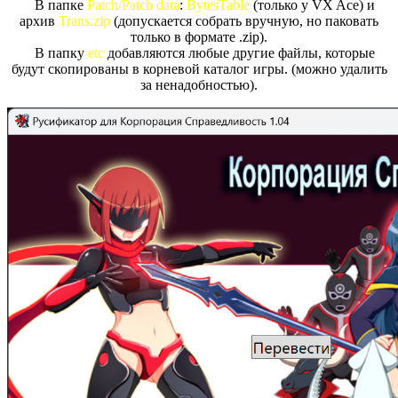
В папке
Patch/Patch data
:
BytesTable
(только у VX Ace) и
архив
Trans.zip
(допускается собрать вручную, но паковать
только в формате .zip).
В папку
etc
добавляются любые другие файлы, которые
будут скопированы в корневой каталог игры. (можно удалить
за ненадобностью).