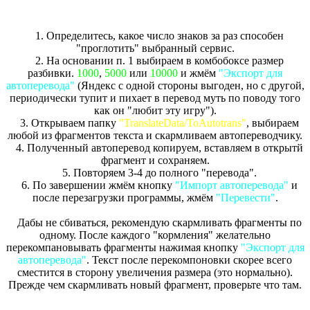
1. Определитесь, какое число знаков за раз способен
"проглотить" выбранный сервис.
2. На основании п. 1 выбираем в комбобоксе размер
разбивки.
1000
,
5000
или
10000
и жмём
"Экспорт для
автоперевода"
(Яндекс с одной стороны выгоден, но с другой,
периодически тупит и пихает в перевод муть по поводу того
как он "любит эту игру").
3. Открываем папку
"TranslateData/ToAutotrans"
, выбираем
любой из фрагментов текста и скармливаем автопереводчику.
4. Полученный автоперевод копируем, вставляем в открытй
фрагмент и сохраняем.
5. Повторяем 3-4 до полного "перевода".
6. По завершении жмём кнопку
"Импорт автоперевода"
и
после перезагрузки программы, жмём
"Перевести"
.
Дабы не сбиваться, рекомендую скармливать фрагменты по
одному. После каждого "кормления" желательно
перекомпановывать фрагменты нажимая кнопку
"Экспорт для
автоперевода"
. Текст после перекомпоновки скорее всего
сместится в сторону увеличения размера (это нормально).
Прежде чем скармливать новый фрагмент, проверьте что там.