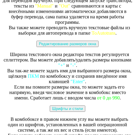
для переводов вручную. При следующем запуске транслятора,
тексты из
"Manual"
и
"Out"
сравниваются и карты с
внесёнными изменениями автоматически добавляются в
буфер перевода, сама папка удаляется на время работы
программы.
Вы также можете преводить вручную текстовые файлы из
выборки для автоперевода в папке
ToAutotrans
.
Редактирование размеров окна
Ширина текстового окна редактора текстов регулируется
сплиттером. Вы можете добавлять/удалять размеры кнопками
"+"
и
"-"
.
Вы так-же можете задать имя для выбранного размера окна,
щёлкнув
ПКМ
по комбобоксу и сохранив введённое имя
клавишей
"Enter"
.
Если вы помните размеры окна, то можете задать его
напрямую, введя числовое значение в комбобокс вместо
имени. Сработает лишь с вводом числа
от 0 до 990
.
Шрифты и стили
В комбобоксе в правом нижнем углу вы можете выбрать
один из шрифтов, установленных в вашей операционной
системе, а так же их вес и стиль (если имеются).