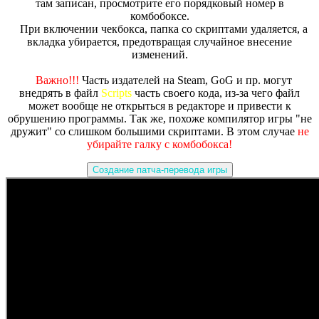
там записан, просмотрите его порядковый номер в
комбобоксе.
При включении чекбокса, папка со скриптами удаляется, а
вкладка убирается, предотвращая случайное внесение
изменений.
Важно!!!
Часть издателей на Steam, GoG и пр. могут
внедрять в файл
Scripts
часть своего кода, из-за чего файл
может вообще не открыться в редакторе и привести к
обрушению программы. Так же, похоже компилятор игры "не
дружит" со слишком большими скриптами. В этом случае
не
убирайте галку с комбобокса!
Создание патча-перевода игры