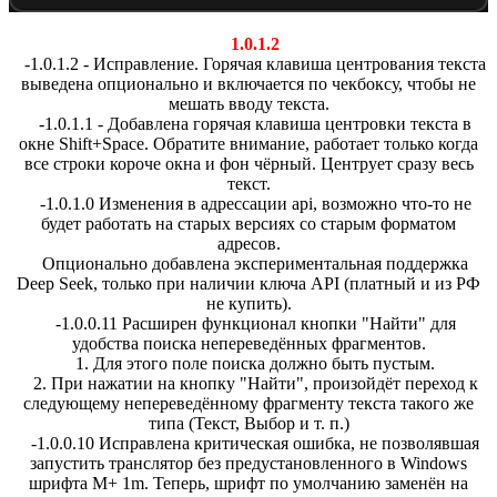
1.0.1.2
-1.0.1.2 - Исправление. Горячая клавиша центрования текста
выведена опционально и включается по чекбоксу, чтобы не
мешать вводу текста.
-1.0.1.1 - Добавлена горячая клавиша центровки текста в
окне Shift+Space. Обратите внимание, работает только когда
все строки короче окна и фон чёрный. Центрует сразу весь
текст.
-1.0.1.0 Изменения в адрессации api, возможно что-то не
будет работать на старых версиях со старым форматом
адресов.
Опционально добавлена экспериментальная поддержка
Deep Seek, только при наличии ключа API (платный и из РФ
не купить).
-1.0.0.11 Расширен функционал кнопки "Найти" для
удобства поиска непереведённых фрагментов.
1. Для этого поле поиска должно быть пустым.
2. При нажатии на кнопку "Найти", произойдёт переход к
следующему непереведённому фрагменту текста такого же
типа (Текст, Выбор и т. п.)
-1.0.0.10 Исправлена критическая ошибка, не позволявшая
запустить транслятор без предустановленного в Windows
шрифта M+ 1m. Теперь, шрифт по умолчанию заменён на