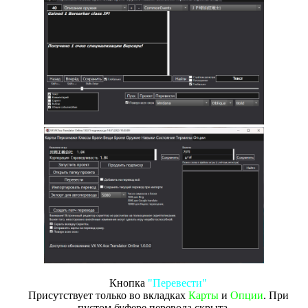
Кнопка
"Перевести"
Присутствует только во вкладках
Карты
и
Опции
. При
пустом буфере перевода скрыта.