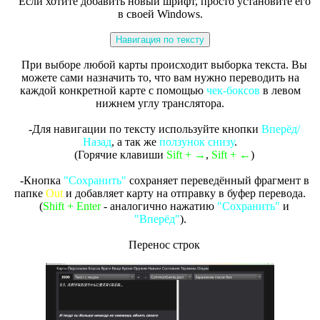
Если хотите добавить новый шрифт, просто установите его
в своей Windows.
Навигация по тексту
При выборе любой карты происходит выборка текста. Вы
можете сами назначить то, что вам нужно переводить на
каждой конкретной карте с помощью
чек-боксов
в левом
нижнем углу транслятора.
-Для навигации по тексту используйте кнопки
Вперёд/
Назад
, а так же
ползунок снизу
.
(Горячие клавиши
Sift + →
,
Sift + ←
)
-Кнопка
"Сохранить"
сохраняет переведённый фрагмент в
папке
Out
и добавляет карту на отправку в буфер перевода.
(
Shift + Enter
- аналогично нажатию
"Сохранить"
и
"Вперёд"
).
Перенос строк