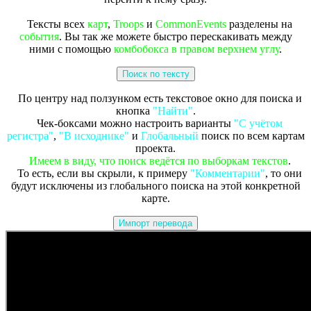
Тексты всех
карт
,
Troops
и
CommonEvents
разделены на
события
. Вы так же можете быстро перескакивать между
ними с помощью
комбобокса в правом верхнем углу
.
Поиск по тексту
По центру над ползунком есть текстовое окно для поиска и
кнопка
"Найти"
.
Чек-боксами можно настроить варианты
"С учётом
регистра"
,
"В исходнике"
и
Глобальный
поиск по всем картам
проекта.
Имеем в виду, что поиск ведётся по выборкам текстов
.
То есть, если вы скрыли, к примеру
"Комментарии"
, то они
будут исключены из глобального поиска на этой конкретной
карте.
Импорт перевода