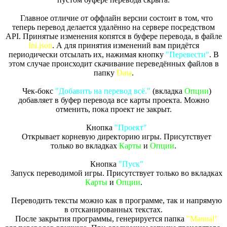
Главное отличие от оффлайн версии состоит в том, что
теперь перевод делается удалённо на сервере посредством
API. Принятые изменения копятся в буфере перевода, в файле
Ini.json
. А для принятия изменений вам придётся
периодически отсылать их, нажимая кнопку
"Перевести"
. В
этом случае происходит скачивание переведённых файлов в
папку
Data
.
Чек-бокс
"Добавить на перевод всё."
(вкладка
Опции
)
добавляет в буфер перевода все карты проекта. Можно
отменить, пока проект не закрыт.
Кнопка
"Проект"
Открывает корневую директорию игры. Присутствует
только во вкладках
Карты
и
Опции
.
Кнопка
"Пуск"
Запуск переводимой игры. Присутствует только во вкладках
Карты
и
Опции
.
Переводить тексты можно как в программе, так и напрямую
в отсканированных текстах.
После закрытия программы, генерируется папка
"Manual"