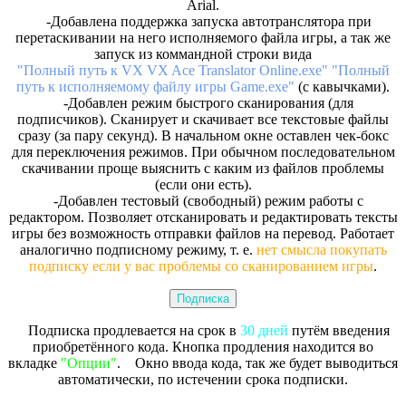
Arial.
-Добавлена поддержка запуска автотранслятора при
перетаскивании на него исполняемого файла игры, а так же
запуск из коммандной строки вида
"Полный путь к VX VX Ace Translator Online.exe" "Полный
путь к исполняемому файлу игры Game.exe"
(с кавычками).
-Добавлен режим быстрого сканирования (для
подписчиков). Сканирует и скачивает все текстовые файлы
сразу (за пару секунд). В начальном окне оставлен чек-бокс
для переключения режимов. При обычном последовательном
скачивании проще выяснить с каким из файлов проблемы
(если они есть).
-Добавлен тестовый (свободный) режим работы с
редактором. Позволяет отсканировать и редактировать тексты
игры без возможность отправки файлов на перевод. Работает
аналогично подписному режиму, т. е.
нет смысла покупать
подписку если у вас проблемы со сканированием игры
.
Подписка
Подписка продлевается на срок в
30 дней
путём введения
приобретённого кода. Кнопка продления находится во
вкладке
"Опции"
. Окно ввода кода, так же будет выводиться
автоматически, по истечении срока подписки.