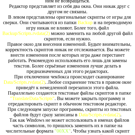
ним не возвращаться.
Редактор представляет из себя два окна. Они никак друг с
другом не связаны.
В левом представлены оригинальные скрипты от игры для
сверки. Они считываются из папки
Backup
и на переводимую
игру никак не влияют. Более того, файл
Backup/Scripts.rvdata(2)
можно заменить на любой другой файл
скриптов, если нужно.
Правое окно для внесения изменений. Будьте внимательны,
корректность скриптов никак не отслеживается. Вы можете
внести изменения после которых игра даже перестанет
работать. Рекомендую использовать его лишь для замены
текстов. Более серьёзные изменения лучше делать в
предназначенных для этого редакторах.
При отключении чекбокса происходит сканирование
Data/Scripts.rvdata(2)
. Любое сохранение текста в правом окне
приведёт к немедленной перезаписи этого файла.
Параллельно создаются текстовые файлы скриптов в папке
"TranslateData/Scripts"
. Вы можете закрыть программу и
отредактировать скрипт в обычном текстовом редакторе.
При следующем запуске программы, скрипты из текстовых
файлов будут сразу записаны в
Data/Scripts.rvdata(2)
.
Так как Windows не может использовать в именах файлов
часть символов, то пришлось заменить их в папке на
числительные формата
"00XX"
. Чтобы узнать какой скрипт