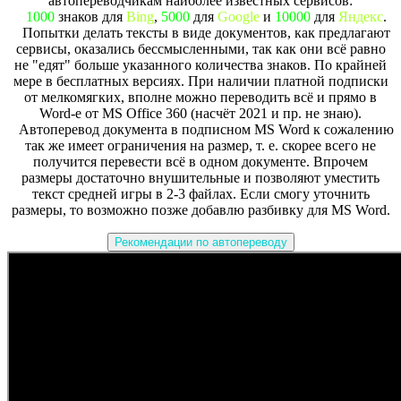
автопереводчикам наиболее известных сервисов:
1000
знаков для
Bing
,
5000
для
Google
и
10000
для
Яндекс
.
Попытки делать тексты в виде документов, как предлагают
сервисы, оказались бессмысленными, так как они всё равно
не "едят" больше указанного количества знаков. По крайней
мере в бесплатных версиях. При наличии платной подписки
от мелкомягких, вполне можно переводить всё и прямо в
Word-е от MS Office 360 (насчёт 2021 и пр. не знаю).
Автоперевод документа в подписном MS Word к сожалению
так же имеет ограничения на размер, т. е. скорее всего не
получится перевести всё в одном документе. Впрочем
размеры достаточно внушительные и позволяют уместить
текст средней игры в 2-3 файлах. Если смогу уточнить
размеры, то возможно позже добавлю разбивку для MS Word.
Рекомендации по автопереводу